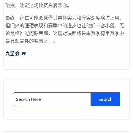
碰撞，注定这场比赛充满悬念。
最终，拜仁可能会凭借其整体实力和阵容深度略占上风，
但门兴的强硬表现和赛季中的进步也让他们不容小觑。无
论最终谁能问鼎荣耀，这场对决都将是本赛季德甲赛季中
最具观赏性的赛事之一。
九游会·J9