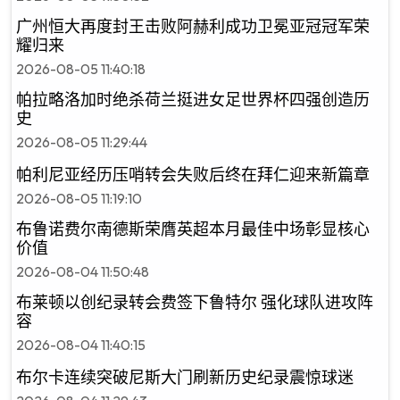
广州恒大再度封王击败阿赫利成功卫冕亚冠冠军荣
耀归来
2026-08-05 11:40:18
帕拉略洛加时绝杀荷兰挺进女足世界杯四强创造历
史
2026-08-05 11:29:44
帕利尼亚经历压哨转会失败后终在拜仁迎来新篇章
2026-08-05 11:19:10
布鲁诺费尔南德斯荣膺英超本月最佳中场彰显核心
价值
2026-08-04 11:50:48
布莱顿以创纪录转会费签下鲁特尔 强化球队进攻阵
容
2026-08-04 11:40:15
布尔卡连续突破尼斯大门刷新历史纪录震惊球迷