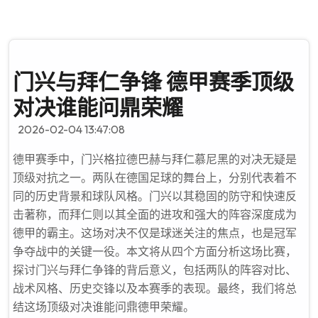
门兴与拜仁争锋 德甲赛季顶级
对决谁能问鼎荣耀
2026-02-04 13:47:08
德甲赛季中，门兴格拉德巴赫与拜仁慕尼黑的对决无疑是
顶级对抗之一。两队在德国足球的舞台上，分别代表着不
同的历史背景和球队风格。门兴以其稳固的防守和快速反
击著称，而拜仁则以其全面的进攻和强大的阵容深度成为
德甲的霸主。这场对决不仅是球迷关注的焦点，也是冠军
争夺战中的关键一役。本文将从四个方面分析这场比赛，
探讨门兴与拜仁争锋的背后意义，包括两队的阵容对比、
战术风格、历史交锋以及本赛季的表现。最终，我们将总
结这场顶级对决谁能问鼎德甲荣耀。