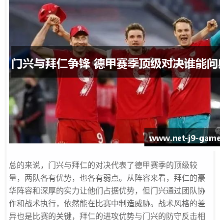
总的来说，门兴与拜仁的对决代表了德甲赛季的顶级较
量，两队各有优势，也各有弱点。从阵容来看，拜仁的豪
华阵容和深厚的实力让他们占据优势，但门兴通过团队协
作和战术执行，依然能在比赛中制造威胁。战术风格的差
异也是比赛的关键，拜仁的进攻优势与门兴的防守反击相