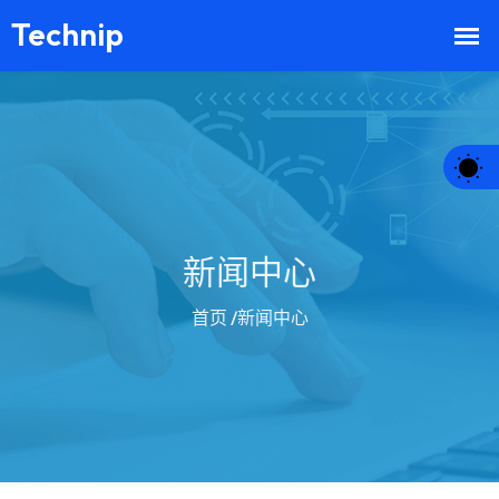
新闻中心
首页
/新闻中心