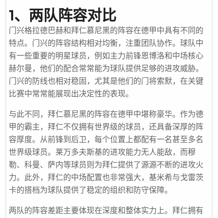
1、两队阵容对比
门兴格拉德巴赫和拜仁慕尼黑的阵容在德甲中具有不同的
特点。门兴的阵容结构相对均衡，注重团队协作。球队中
有一些重要的明星球员，例如主力前锋恩博洛和中场核心
赫尔曼，他们的配合常常能为球队提供足够的进攻威胁。
门兴的防线也相对稳固，尤其是他们的门将索默，在关键
比赛中常常能展现出决定性的表现。
与此不同，拜仁慕尼黑的阵容在德甲中堪称豪华。作为德
甲的霸主，拜仁不仅拥有世界级的球员，还具备深厚的阵
容厚度。从前锋到后卫，每个位置上都配有一名甚至多名
世界级球员。莱万多夫斯基的进攻能力无人能敌，而穆
勒、科曼、萨内等球员则为拜仁提供了源源不断的进攻火
力。此外，拜仁的中场配置也非常强大，基米希与戈雷茨
卡的搭档为球队提供了稳定的组织和防守保障。
两队的阵容差距主要体现在深度和整体实力上。拜仁拥有